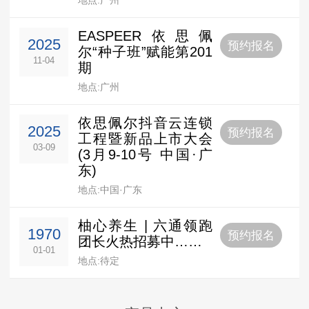
EASPEER依思佩
2025
预约报名
尔“种子班”赋能第201
11-04
期
地点:广州
依思佩尔抖音云连锁
2025
预约报名
工程暨新品上市大会
03-09
(3月9-10号 中国·广
东)
地点:中国·广东
柚心养生 | 六通领跑
1970
预约报名
团长火热招募中……
01-01
地点:待定