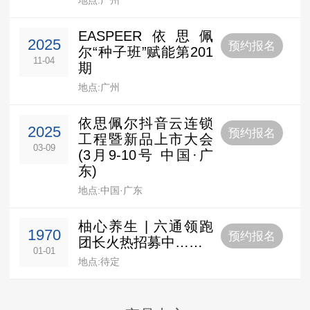
EASPEER依思佩
2025
预约报名
尔“种子班”赋能第201
11-04
期
地点:广州
依思佩尔抖音云连锁
2025
预约报名
工程暨新品上市大会
03-09
(3月9-10号 中国·广
东)
地点:中国·广东
柚心养生 | 六通领跑
1970
预约报名
团长火热招募中……
01-01
地点:待定